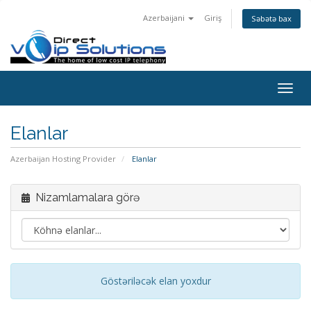
Azerbaijani
Giriş
Səbətə bax
Togg
navig
Elanlar
Azerbaijan Hosting Provider
Elanlar
Nizamlamalara görə
Göstəriləcək elan yoxdur