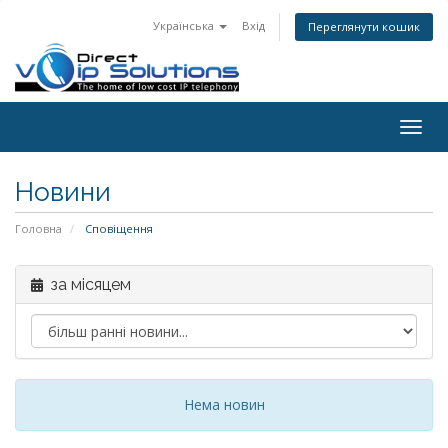
Українська
Вхід
Переглянути кошик
Togg
navig
Новини
Головна
Сповіщення
за місяцем
Нема новин