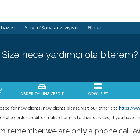
 bazası
Server/Şəbəkə vəziyyəti
Əlaqə
Sizə necə yardımçı ola bilərəm?
?
ORDER CALLING CREDIT
ÖDƏNIŞ ET
losed for new clients, new clients please visit our other site
https://ww
s portal to order credit or make changes to their services, if you have a
em remember we are only a phone call a