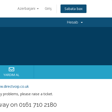
Azerbaijani
Giriş
Səbətə bax
Hesab
YARDIM AL
w.directvoip.co.uk
ny problems, please raise a ticket.
way on 0161 710 2180