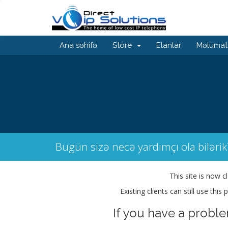
Ana səhifə
Store
Elanlar
Məlumat
Bugün sizə necə yardımçı ola bilərik
This site is now c
Existing clients can still use thi
If you have a probl